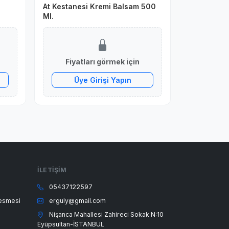
At Kestanesi Kremi Balsam 500
Ml.
Fiyatları görmek için
Üye Girişi Yapın
İLETIŞIM
05437122597
lesmesi
erguly@gmail.com
Nişanca Mahallesi Zahireci Sokak N:10
Eyüpsultan-İSTANBUL