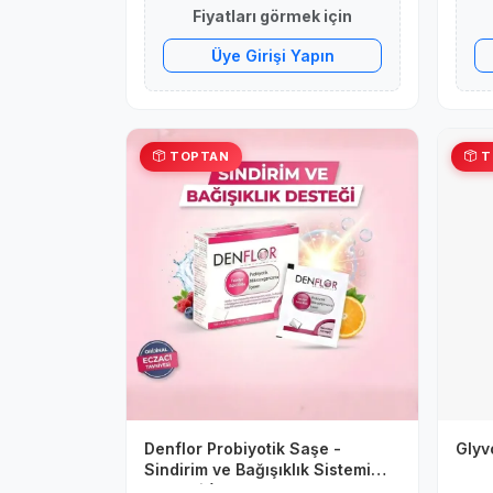
Fiyatları görmek için
Üye Girişi Yapın
TOPTAN
T
Denflor Probiyotik Saşe -
Glyv
Sindirim ve Bağışıklık Sistemi
Desteği (10 Saşe x 750mg)