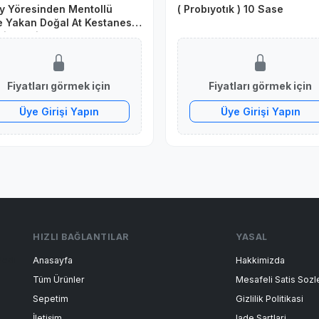
y Yöresinden Mentollü
( Probıyotık ) 10 Sase
 Yakan Doğal At Kestanesi
j Kremi Balsamı 500 ml
Fiyatları görmek için
Fiyatları görmek için
Üye Girişi Yapın
Üye Girişi Yapın
HIZLI BAĞLANTILAR
YASAL
dedi
Anasayfa
Hakkimizda
Tüm Ürünler
Mesafeli Satis Soz
Sepetim
Gizlilik Politikasi
İletişim
Iade Sartlari