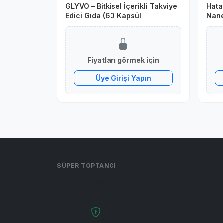
GLYVO – Bitkisel İçerikli Takviye
Hata
Edici Gıda (60 Kapsül
Nane
Masa
Fiyatları görmek için
Üye Girişi Yapın
SÜPER TOPTANCI
Toptan ürün satışında güvenilir adres. Minimum sipariş a
5 adettir. Güvenli ödeme, hızlı kargo.