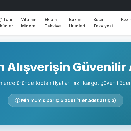
Tüm
Vitamin
Eklem
Bakim
Besin
Kozm
Ürünler
Mineral
Takviye
Urunleri
Takviyesi
 Alışverişin Güvenilir
nlerce üründe toptan fiyatlar, hızlı kargo, güvenli öd
Minimum sipariş: 5 adet (1'er adet artışla)