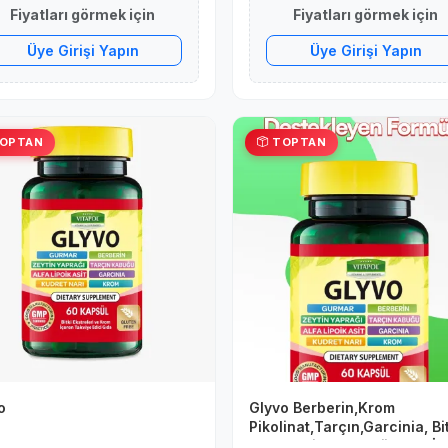
Fiyatları görmek için
Fiyatları görmek için
Üye Girişi Yapın
Üye Girişi Yapın
OPTAN
TOPTAN
o
Glyvo Berberin,Krom
Pikolinat,Tarçın,Garcinia, Bi
Ekstreleri 60 Kapsül Tatlı İs