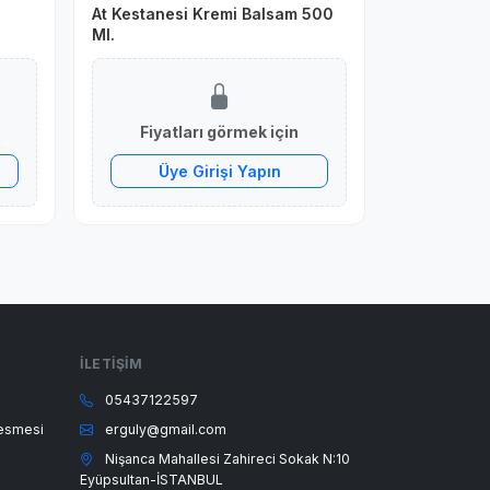
At Kestanesi Kremi Balsam 500
Ml.
Fiyatları görmek için
Üye Girişi Yapın
İLETIŞIM
05437122597
lesmesi
erguly@gmail.com
Nişanca Mahallesi Zahireci Sokak N:10
Eyüpsultan-İSTANBUL