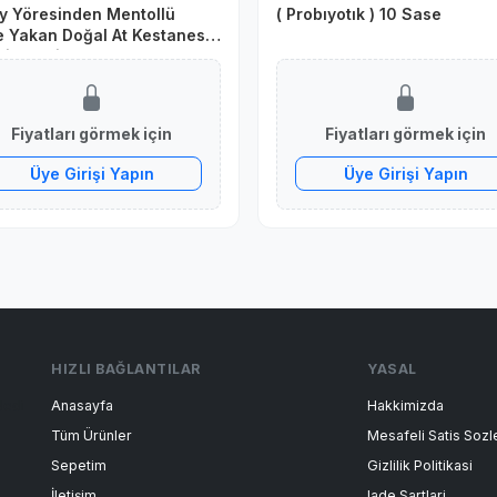
y Yöresinden Mentollü
( Probıyotık ) 10 Sase
 Yakan Doğal At Kestanesi
j Kremi Balsamı 500 ml
Fiyatları görmek için
Fiyatları görmek için
Üye Girişi Yapın
Üye Girişi Yapın
HIZLI BAĞLANTILAR
YASAL
dedi
Anasayfa
Hakkimizda
Tüm Ürünler
Mesafeli Satis Soz
Sepetim
Gizlilik Politikasi
İletişim
Iade Sartlari