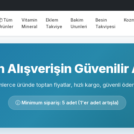
Tüm
Vitamin
Eklem
Bakim
Besin
Kozm
Ürünler
Mineral
Takviye
Urunleri
Takviyesi
 Alışverişin Güvenilir
nlerce üründe toptan fiyatlar, hızlı kargo, güvenli öd
Minimum sipariş: 5 adet (1'er adet artışla)