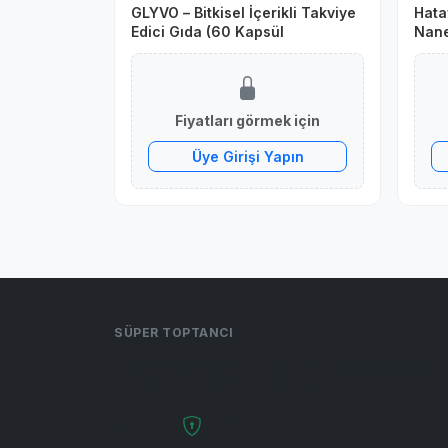
GLYVO – Bitkisel İçerikli Takviye
Hata
Edici Gıda (60 Kapsül
Nane
Masa
Fiyatları görmek için
Üye Girişi Yapın
SÜPER TOPTANCI
Toptan ürün satışında güvenilir adres. Minimum sipariş a
5 adettir. Güvenli ödeme, hızlı kargo.