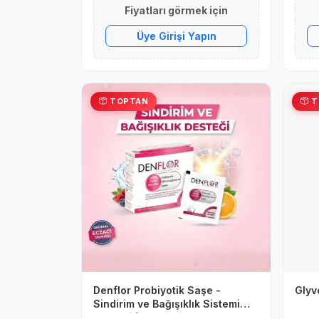
Fiyatları görmek için
Üye Girişi Yapın
TOPTAN
T
Denflor Probiyotik Saşe -
Glyv
Sindirim ve Bağışıklık Sistemi
Desteği (10 Saşe x 750mg)