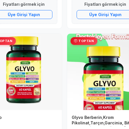
Fiyatları görmek için
Fiyatları görmek için
Üye Girişi Yapın
Üye Girişi Yapın
OPTAN
TOPTAN
o
Glyvo Berberin,Krom
Pikolinat,Tarçın,Garcinia, Bi
Ekstreleri 60 Kapsül Tatlı İs