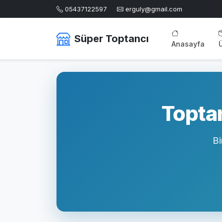
05437122597
erguly@gmail.com
Süper Toptancı
Anasayfa
Toptan
Bi